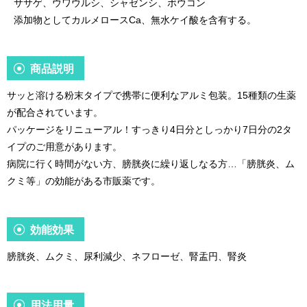
ササゲ、ウワウルシ、シャゼンシ、ボウコン
添加物としてカルメロースCa、無水ケイ酸を含有する。
商品説明
サッと溶ける粉末タイプで携帯に便利なアルミ包装。15種類の生薬
が配合されています。
パッケージをリニューアル！すっきり4日分としっかり7日分の2タ
イプのご用意があります。
病院に行く時間がない方、膀胱炎に繰り返しなる方…「膀胱炎、ム
クミ等」の効能がある市販薬です。
効能効果
膀胱炎、ムクミ、尿利減少、ネフローゼ、腎盂円、腎炎
用法用量