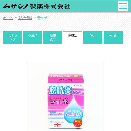
ホーム
>
製品情報
>
腎仙散
スキン
化粧品
健康
医薬品
強壮
その他
ケア
食品