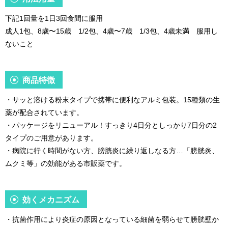
下記1回量を1日3回食間に服用
成人1包、8歳〜15歳 1/2包、4歳〜7歳 1/3包、4歳未満 服用し
ないこと
商品特徴
・サッと溶ける粉末タイプで携帯に便利なアルミ包装。15種類の生
薬が配合されています。
・パッケージをリニューアル！すっきり4日分としっかり7日分の2
タイプのご用意があります。
・病院に行く時間がない方、膀胱炎に繰り返しなる方…「膀胱炎、
ムクミ等」の効能がある市販薬です。
効くメカニズム
・抗菌作用により炎症の原因となっている細菌を弱らせて膀胱壁か