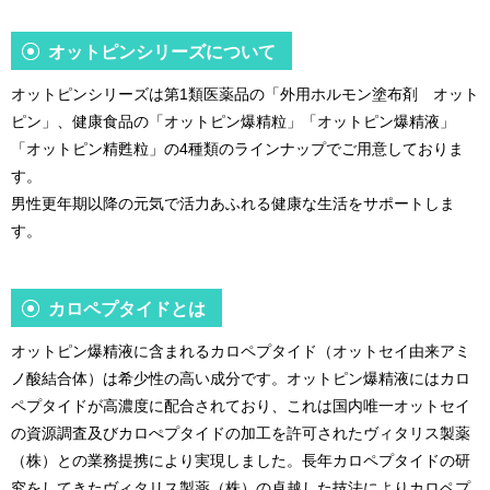
オットピンシリーズについて
オットピンシリーズは第1類医薬品の「外用ホルモン塗布剤 オット
ピン」、健康食品の「オットピン爆精粒」「オットピン爆精液」
「オットピン精甦粒」の4種類のラインナップでご用意しておりま
す。
男性更年期以降の元気で活力あふれる健康な生活をサポートしま
す。
カロペプタイドとは
オットピン爆精液に含まれるカロペプタイド（オットセイ由来アミ
ノ酸結合体）は希少性の高い成分です。オットピン爆精液にはカロ
ペプタイドが高濃度に配合されており、これは国内唯一オットセイ
の資源調査及びカロぺプタイドの加工を許可されたヴィタリス製薬
（株）との業務提携により実現しました。長年カロペプタイドの研
究をしてきたヴィタリス製薬（株）の卓越した技法によりカロペプ