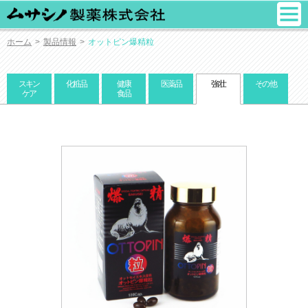
ホーム
>
製品情報
>
オットピン爆精粒
スキン
化粧品
健康
医薬品
強壮
その他
ケア
食品