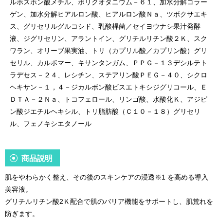
ルホスホン酸メチル、ポリクオタニウム－６１、加水分解コラー
ゲン、加水分解ヒアルロン酸、ヒアルロン酸Ｎａ、ツボクサエキ
ス、グリセリルグルコシド、乳酸桿菌／セイヨウナシ果汁発酵
液、ジグリセリン、アラントイン、グリチルリチン酸２Ｋ、スク
ワラン、オリーブ果実油、トリ（カプリル酸／カプリン酸）グリ
セリル、カルボマー、キサンタンガム、ＰＰＧ－１３デシルテト
ラデセス－２４、レシチン、ステアリン酸ＰＥＧ－４０、シクロ
ヘキサン－１，４－ジカルボン酸ビスエトキシジグリコール、Ｅ
ＤＴＡ－２Ｎａ、トコフェロール、リンゴ酸、水酸化Ｋ、アジピ
ン酸ジエチルヘキシル、トリ脂肪酸（Ｃ１０－１８）グリセリ
ル、フェノキシエタノール
商品説明
肌をやわらかく整え、その後のスキンケアの浸透
※1
を高める導入
美容液。
グリチルリチン酸2Ｋ配合で肌のバリア機能をサポートし、肌荒れを
防ぎます。