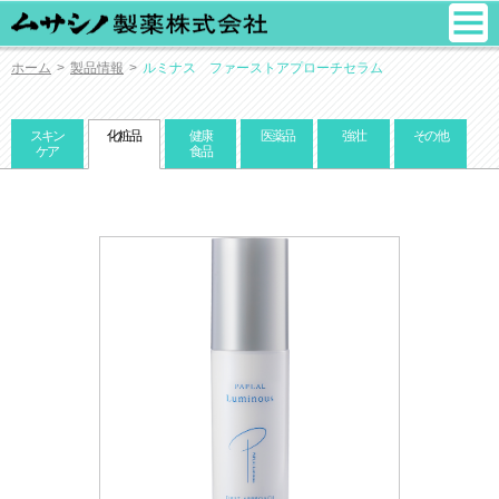
ホーム
>
製品情報
>
ルミナス ファーストアプローチセラム
スキン
化粧品
健康
医薬品
強壮
その他
ケア
食品